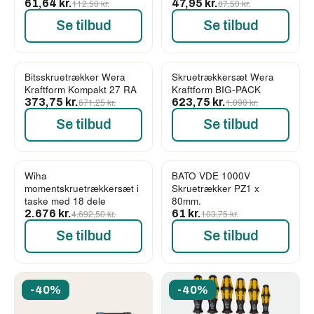
61,64 kr.
112,50 kr.
47,95 kr.
87,50 kr.
Se tilbud
Se tilbud
Bitsskruetrækker Wera
Skruetrækkersæt Wera
-44%
-43%
Kraftform Kompakt 27 RA
Kraftform BIG-PACK
373,75 kr.
671,25 kr.
623,75 kr.
1.090 kr.
Se tilbud
Se tilbud
Wiha
BATO VDE 1000V
-43%
-41%
momentskruetrækkersæt i
Skruetrækker PZ1 x
taske med 18 dele
80mm.
2.676 kr.
4.692,50 kr.
61 kr.
103,75 kr.
Se tilbud
Se tilbud
-40%
-40%