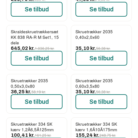
Se tilbud
Se tilbud
Skraldeskruetrækkersæt
Skruetrækker 2035
-38%
-38%
KK 838 RA-R M Set1, 15
0,40x2,0x60
dele
645,02 kr.
1.036,25 kr.
35,10 kr.
56,38 kr.
Se tilbud
Se tilbud
Skruetrækker 2035
Skruetrækker 2035
-38%
-38%
0,50x3,0x80
0,60x3,5x80
36,25 kr.
58,19 kr.
35,10 kr.
56,38 kr.
Se tilbud
Se tilbud
Skruetrækker 334 SK
Skruetrækker 334 SK
-38%
-38%
kærv 1,2Ã6,5Ã125mm
kærv 1,6Ã10Ã175mm
100,41 kr.
161,25 kr.
155,24 kr.
248,75 kr.