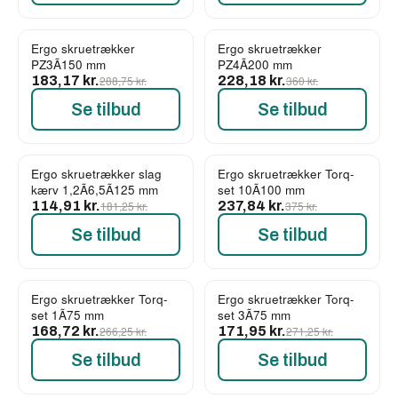
Ergo skruetrækker
Ergo skruetrækker
-37%
-37%
PZ3Ã150 mm
PZ4Ã200 mm
183,17 kr.
288,75 kr.
228,18 kr.
360 kr.
Se tilbud
Se tilbud
Ergo skruetrækker slag
Ergo skruetrækker Torq-
-37%
-37%
kærv 1,2Ã6,5Ã125 mm
set 10Ã100 mm
114,91 kr.
181,25 kr.
237,84 kr.
375 kr.
Se tilbud
Se tilbud
Ergo skruetrækker Torq-
Ergo skruetrækker Torq-
-37%
-37%
set 1Ã75 mm
set 3Ã75 mm
168,72 kr.
266,25 kr.
171,95 kr.
271,25 kr.
Se tilbud
Se tilbud