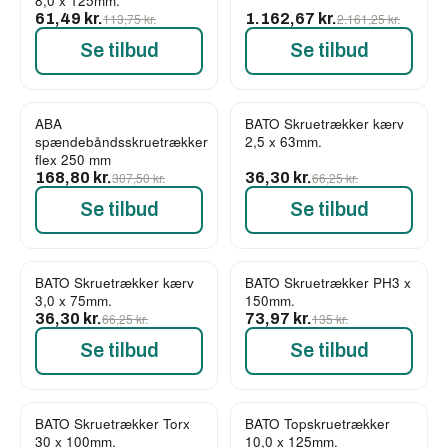
8,0 x 125mm.
61,49 kr.
113,75 kr.
1.162,67 kr.
2.161,25 kr.
Se tilbud
Se tilbud
ABA
BATO Skruetrækker kærv
-45%
-45%
spændebåndsskruetrækker
2,5 x 63mm.
flex 250 mm
168,80 kr.
307,50 kr.
36,30 kr.
66,25 kr.
Se tilbud
Se tilbud
BATO Skruetrækker kærv
BATO Skruetrækker PH3 x
-45%
-45%
3,0 x 75mm.
150mm.
36,30 kr.
66,25 kr.
73,97 kr.
135 kr.
Se tilbud
Se tilbud
BATO Skruetrækker Torx
BATO Topskruetrækker
-45%
-45%
30 x 100mm.
10,0 x 125mm.