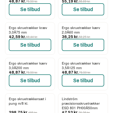
48,87 kr.
78,50 kr.
55,19 kr.
88,69 kr.
Se tilbud
Se tilbud
Ergo skruetrækker kræv
Ergo skruetrækker kærv
-38%
-38%
3,0Ã75 mm
2,0Ã60 mm
42,59 kr.
68,44 kr.
36,25 kr.
58,25 kr.
Se tilbud
Se tilbud
Ergo skruetrækker kærv
Ergo skruetrækker kærv
-38%
-38%
3,0Ã200 mm
3,5Ã125 mm
48,87 kr.
78,50 kr.
48,87 kr.
78,50 kr.
Se tilbud
Se tilbud
Ergo skruetrækkersæt i
Lindström
-38%
-38%
pung m/8 kl.
præcisionsskruetrækker
ESD 801 PH00Ã50mm
298,75 kr.
485 kr.
47,53 kr.
76,38 kr.