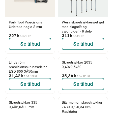
Park Tool Præcisions
Wera skruetrækkersæt gul
Unbrako nøgle 2 mm
med slagstift og
vægholder - 6 dele
227 kr.
379 kr.
311 kr.
519 kr.
Se tilbud
Se tilbud
Lindström
Skruetrækker 2035
-39%
-39%
præcisionsskruetrækker
0,40x2,5x80
ESD 800 3Ã50mm
31,42 kr.
51,19 kr.
35,34 kr.
57,81 kr.
Se tilbud
Se tilbud
Skruetrækker 335
Bits-momentskruetrækker
-39%
-38%
0,4Ã2,0Ã60 mm
7430 0,1-0,34 Nm
Rapidator