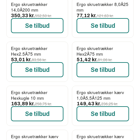
Ergo skruetrækker
Ergo skruetrækker 8,0Ã25
-37%
-37%
14,0Ã200 mm
mm
350,33 kr.
552,50 kr.
77,12 kr.
121,63 kr.
Se tilbud
Se tilbud
Ergo skruetrækker
Ergo skruetrækker
-37%
-37%
Hex2.5Ã75 mm
Hex2Ã75 mm
53,01 kr.
83,56 kr.
51,42 kr.
81,06 kr.
Se tilbud
Se tilbud
Ergo skruetrækker
Ergo skruetrækker kærv
-37%
-37%
Hexkugle 10 mm
1,0Ã5,5Ã125 mm
163,89 kr.
258,75 kr.
149,43 kr.
236,25 kr.
Se tilbud
Se tilbud
Ergo skruetrækker kærv
Ergo skruetrækker kærv
-37%
-37%