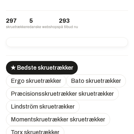
297
5
293
skruetrækkere
danske webshops
på tilbud nu
-50%
-68%
★ Bedste skruetrækker
Ergo skruetrækker
Bato skruetrækker
Præcisionsskruetrækker skruetrækker
Lindström skruetrækker
Momentskruetrækker skruetrækker
Torx skruetrækker