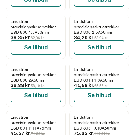
Lindström
Lindström
-37%
-37%
præcisionsskruetrækker
præcisionsskruetrækker
ESD 800 1,5Ã50mm
ESD 800 2,5Ã50mm
39,35 kr.
62,06 kr.
34,20 kr.
53,94 kr.
Se tilbud
Se tilbud
Lindström
Lindström
-37%
-37%
præcisionsskruetrækker
præcisionsskruetrækker
ESD 800 2Ã50mm
ESD 801 PH0Ã50mm
36,88 kr.
58,19 kr.
41,58 kr.
65,56 kr.
Se tilbud
Se tilbud
Lindström
Lindström
-37%
-37%
præcisionsskruetrækker
præcisionsskruetrækker
ESD 801 PH1Ã75mm
ESD 803 TX10Ã50mm
45,57 kr.
71,88 kr.
75,65 kr.
119,31 kr.