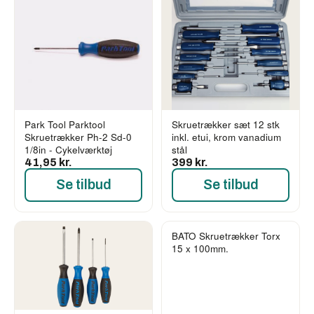
Park Tool Parktool
Skruetrækker sæt 12 stk
Skruetrækker Ph-2 Sd-0
inkl. etui, krom vanadium
1/8in - Cykelværktøj
stål
41,95 kr.
399 kr.
Se tilbud
Se tilbud
BATO Skruetrækker Torx
-68%
15 x 100mm.