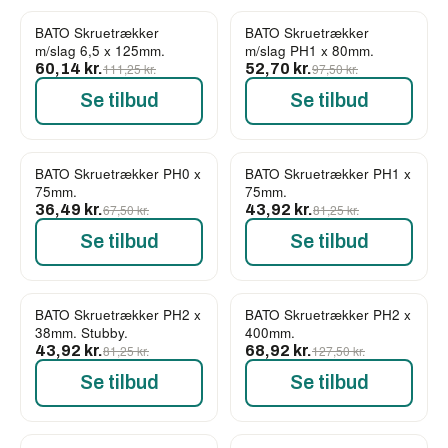
BATO Skruetrækker
BATO Skruetrækker
-46%
-46%
m/slag 6,5 x 125mm.
m/slag PH1 x 80mm.
60,14 kr.
111,25 kr.
52,70 kr.
97,50 kr.
Se tilbud
Se tilbud
BATO Skruetrækker PH0 x
BATO Skruetrækker PH1 x
-46%
-46%
75mm.
75mm.
36,49 kr.
67,50 kr.
43,92 kr.
81,25 kr.
Se tilbud
Se tilbud
BATO Skruetrækker PH2 x
BATO Skruetrækker PH2 x
-46%
-46%
38mm. Stubby.
400mm.
43,92 kr.
81,25 kr.
68,92 kr.
127,50 kr.
Se tilbud
Se tilbud