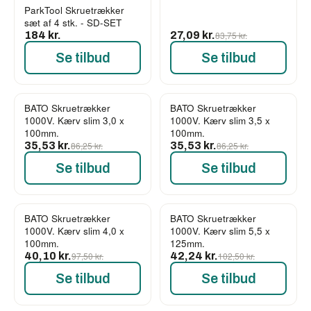
ParkTool Skruetrækker
sæt af 4 stk. - SD-SET
184 kr.
27,09 kr.
83,75 kr.
Se tilbud
Se tilbud
BATO Skruetrækker
BATO Skruetrækker
-59%
-59%
1000V. Kærv slim 3,0 x
1000V. Kærv slim 3,5 x
100mm.
100mm.
35,53 kr.
86,25 kr.
35,53 kr.
86,25 kr.
Se tilbud
Se tilbud
BATO Skruetrækker
BATO Skruetrækker
-59%
-59%
1000V. Kærv slim 4,0 x
1000V. Kærv slim 5,5 x
100mm.
125mm.
40,10 kr.
97,50 kr.
42,24 kr.
102,50 kr.
Se tilbud
Se tilbud