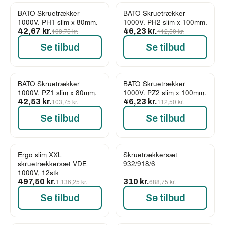
BATO Skruetrækker
BATO Skruetrækker
-59%
-59%
1000V. PH1 slim x 80mm.
1000V. PH2 slim x 100mm.
42,67 kr.
103,75 kr.
46,23 kr.
112,50 kr.
Se tilbud
Se tilbud
BATO Skruetrækker
BATO Skruetrækker
-59%
-59%
1000V. PZ1 slim x 80mm.
1000V. PZ2 slim x 100mm.
42,53 kr.
103,75 kr.
46,23 kr.
112,50 kr.
Se tilbud
Se tilbud
Ergo slim XXL
Skruetrækkersæt
-56%
-55%
skruetrækkersæt VDE
932/918/6
1000V, 12stk
497,50 kr.
1.136,25 kr.
310 kr.
688,75 kr.
Se tilbud
Se tilbud