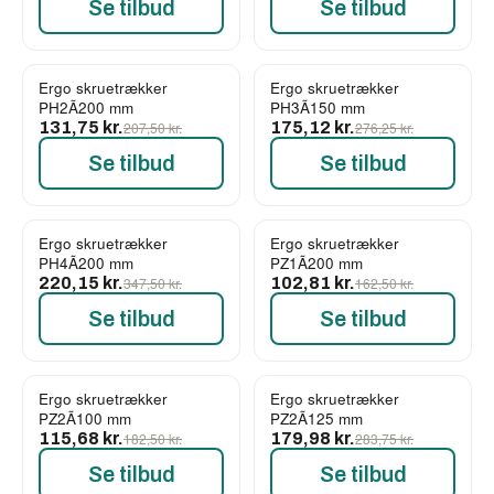
Se tilbud
Se tilbud
Ergo skruetrækker
Ergo skruetrækker
-37%
-37%
PH2Ã200 mm
PH3Ã150 mm
131,75 kr.
207,50 kr.
175,12 kr.
276,25 kr.
Se tilbud
Se tilbud
Ergo skruetrækker
Ergo skruetrækker
-37%
-37%
PH4Ã200 mm
PZ1Ã200 mm
220,15 kr.
347,50 kr.
102,81 kr.
162,50 kr.
Se tilbud
Se tilbud
Ergo skruetrækker
Ergo skruetrækker
-37%
-37%
PZ2Ã100 mm
PZ2Ã125 mm
115,68 kr.
182,50 kr.
179,98 kr.
283,75 kr.
Se tilbud
Se tilbud