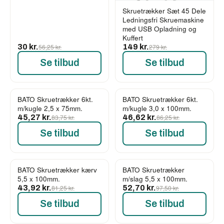
Skruetrækker Sæt 45 Dele
Ledningsfri Skruemaskine
med USB Opladning og
Kuffert
30 kr.
56,25 kr.
149 kr.
279 kr.
Se tilbud
Se tilbud
BATO Skruetrækker 6kt.
BATO Skruetrækker 6kt.
-46%
-46%
m/kugle 2,5 x 75mm.
m/kugle 3,0 x 100mm.
45,27 kr.
83,75 kr.
46,62 kr.
86,25 kr.
Se tilbud
Se tilbud
BATO Skruetrækker kærv
BATO Skruetrækker
-46%
-46%
5,5 x 100mm.
m/slag 5,5 x 100mm.
43,92 kr.
81,25 kr.
52,70 kr.
97,50 kr.
Se tilbud
Se tilbud