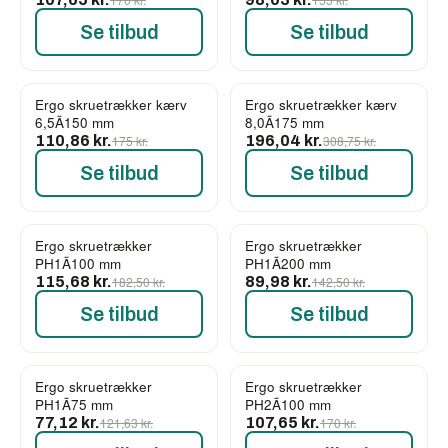
Se tilbud
Se tilbud
Ergo skruetrækker kærv
Ergo skruetrækker kærv
-37%
-37%
6,5Ã150 mm
8,0Ã175 mm
110,86 kr.
175 kr.
196,04 kr.
308,75 kr.
Se tilbud
Se tilbud
Ergo skruetrækker
Ergo skruetrækker
-37%
-37%
PH1Ã100 mm
PH1Ã200 mm
115,68 kr.
182,50 kr.
89,98 kr.
142,50 kr.
Se tilbud
Se tilbud
Ergo skruetrækker
Ergo skruetrækker
-37%
-37%
PH1Ã75 mm
PH2Ã100 mm
77,12 kr.
121,63 kr.
107,65 kr.
170 kr.