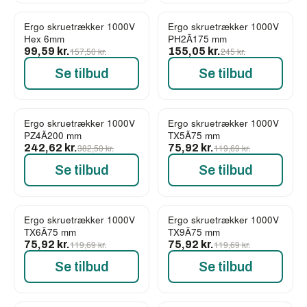
Ergo skruetrækker 1000V
Ergo skruetrækker 1000V
-37%
-37%
Hex 6mm
PH2Ã175 mm
99,59 kr.
157,50 kr.
155,05 kr.
245 kr.
Se tilbud
Se tilbud
Ergo skruetrækker 1000V
Ergo skruetrækker 1000V
-37%
-37%
PZ4Ã200 mm
TX5Ã75 mm
242,62 kr.
382,50 kr.
75,92 kr.
119,69 kr.
Se tilbud
Se tilbud
Ergo skruetrækker 1000V
Ergo skruetrækker 1000V
-37%
-37%
TX6Ã75 mm
TX9Ã75 mm
75,92 kr.
119,69 kr.
75,92 kr.
119,69 kr.
Se tilbud
Se tilbud