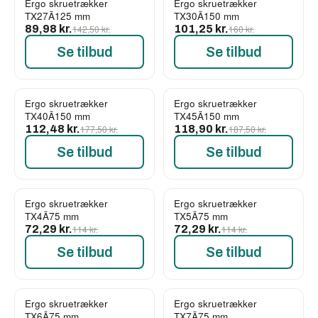
Ergo skruetrækker
Ergo skruetrækker
-37%
-37%
TX27Ã125 mm
TX30Ã150 mm
89,98 kr.
142,50 kr.
101,25 kr.
160 kr.
Se tilbud
Se tilbud
Ergo skruetrækker
Ergo skruetrækker
-37%
-37%
TX40Ã150 mm
TX45Ã150 mm
112,48 kr.
177,50 kr.
118,90 kr.
187,50 kr.
Se tilbud
Se tilbud
Ergo skruetrækker
Ergo skruetrækker
-37%
-37%
TX4Ã75 mm
TX5Ã75 mm
72,29 kr.
114 kr.
72,29 kr.
114 kr.
Se tilbud
Se tilbud
Ergo skruetrækker
Ergo skruetrækker
-37%
-37%
TX6Ã75 mm
TX7Ã75 mm