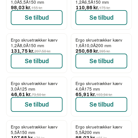
1,0Ã5,5Ã150 mm
1,2Ã6,5Ã150 mm
98,03 kr.
155 kr.
110,86 kr.
175 kr.
Se tilbud
Se tilbud
Ergo skruetrækker kærv
Ergo skruetrækker kærv
-37%
-37%
1,2Ã8,0Ã150 mm
1,6Ã10,0Ã200 mm
131,75 kr.
207,50 kr.
250,68 kr.
395 kr.
Se tilbud
Se tilbud
Ergo skruetrækker kærv
Ergo skruetrækker kærv
-37%
-37%
3,0Ã125 mm
4,0Ã175 mm
46,61 kr.
73,50 kr.
65,91 kr.
103,94 kr.
Se tilbud
Se tilbud
Ergo skruetrækker kærv
Ergo skruetrækker kærv
-37%
-37%
5,5Ã150 mm
5,5Ã200 mm
107,65 kr.
170 kr.
98,03 kr.
155 kr.