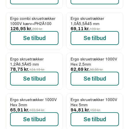
Ergo combi skruetrækker
Ergo skruetrækker
-37%
-37%
1000V kærv+PH2Ã100
1,0Ã5,5Ã45 mm
126,95 kr.
200 kr.
69,11 kr.
109 kr.
Se tilbud
Se tilbud
Ergo skruetrækker
Ergo skruetrækker 1000V
-37%
-37%
1,2Ã6,5Ã45 mm
Hex 2,5mm
78,75 kr.
124,19 kr.
62,69 kr.
98,88 kr.
Se tilbud
Se tilbud
Ergo skruetrækker 1000V
Ergo skruetrækker 1000V
-37%
-37%
Hex 3mm
Hex 5mm
65,91 kr.
103,94 kr.
94,81 kr.
150 kr.
Se tilbud
Se tilbud