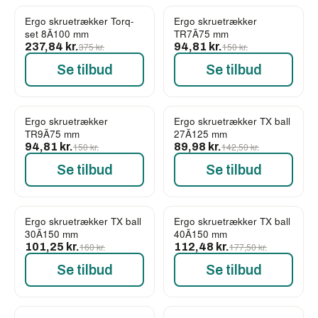
Ergo skruetrækker Torq-
Ergo skruetrækker
-37%
-37%
set 8Ã100 mm
TR7Ã75 mm
237,84 kr.
375 kr.
94,81 kr.
150 kr.
Se tilbud
Se tilbud
Ergo skruetrækker
Ergo skruetrækker TX ball
-37%
-37%
TR9Ã75 mm
27Ã125 mm
94,81 kr.
150 kr.
89,98 kr.
142,50 kr.
Se tilbud
Se tilbud
Ergo skruetrækker TX ball
Ergo skruetrækker TX ball
-37%
-37%
30Ã150 mm
40Ã150 mm
101,25 kr.
160 kr.
112,48 kr.
177,50 kr.
Se tilbud
Se tilbud