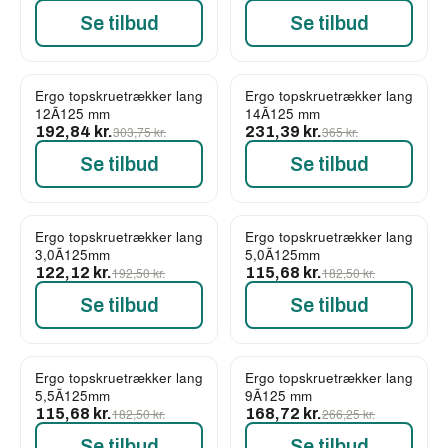
Se tilbud
Se tilbud
Ergo topskruetrækker lang
Ergo topskruetrækker lang
-37%
-37%
12Ã125 mm
14Ã125 mm
192,84 kr.
303,75 kr.
231,39 kr.
365 kr.
Se tilbud
Se tilbud
Ergo topskruetrækker lang
Ergo topskruetrækker lang
-37%
-37%
3,0Ã125mm
5,0Ã125mm
122,12 kr.
192,50 kr.
115,68 kr.
182,50 kr.
Se tilbud
Se tilbud
Ergo topskruetrækker lang
Ergo topskruetrækker lang
-37%
-37%
5,5Ã125mm
9Ã125 mm
115,68 kr.
182,50 kr.
168,72 kr.
266,25 kr.
Se tilbud
Se tilbud