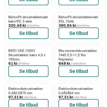
BahcoFit skruetrækkersæt
BahcoFit skruetrækkersæt
-37%
-37%
kærv/PZ, 5 dele
XXL 10stk
200,46 kr.
316,25 kr.
390,94 kr.
616,25 kr.
Se tilbud
Se tilbud
BATO VDE 1000V
Bits-momentskruetrækker
-37%
-37%
Skruetrækker kærv 4,0 x
7445 2,5-11,5 Nm
100mm.
Rapidator
61 kr.
97,50 kr.
848 kr.
1.346,25 kr.
Se tilbud
Se tilbud
Elektronikskruetrækker
Elektronikskruetrækker
-37%
-37%
0,4Ã2,5Ã75 mm
0,4Ã2Ã63 mm
97,31 kr.
153,75 kr.
97,31 kr.
153,75 kr.
Se tilbud
Se tilbud