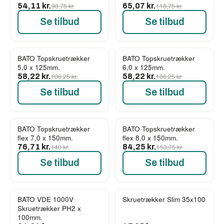
54,11 kr.
98,75 kr.
65,07 kr.
118,75 kr.
Se tilbud
Se tilbud
BATO Topskruetrækker
BATO Topskruetrækker
-45%
-45%
5,0 x 125mm.
6,0 x 125mm.
58,22 kr.
106,25 kr.
58,22 kr.
106,25 kr.
Se tilbud
Se tilbud
BATO Topskruetrækker
BATO Topskruetrækker
-45%
-45%
flex 7,0 x 150mm.
flex 8,0 x 150mm.
76,71 kr.
140 kr.
84,25 kr.
153,75 kr.
Se tilbud
Se tilbud
BATO VDE 1000V
Skruetrækker Slim 35x100
-45%
-45%
Skruetrækker PH2 x
100mm.