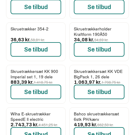
Se tilbud
Se tilbud
Skruetrækker 354-2
Skruetrækkerholder
-38%
-38%
Kraftform 190Ã50
36,63 kr.
58,81 kr.
34,08 kr.
54,69 kr.
Se tilbud
Se tilbud
Skruetrækkersæt KK 900
Skruetrækkersæt KK VDE
-38%
-38%
Imperial set 1, 19 dele
BigPack 1, 26 dele
883,39 kr.
1.418,75 kr.
1.063,97 kr.
1.708,75 kr.
Se tilbud
Se tilbud
Wiha E-skruetrækker
Bahco skruetrækkersæt
-38%
-37%
SpeedE ll electric
6stk PH/kærv
2.743,73 kr.
4.451,25 kr.
419,93 kr.
662,50 kr.
Se tilbud
Se tilbud