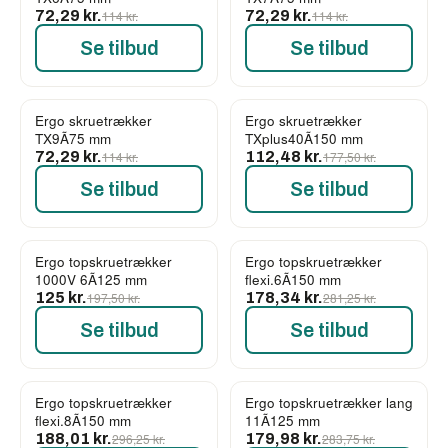
72,29 kr.
114 kr.
72,29 kr.
114 kr.
Se tilbud
Se tilbud
Ergo skruetrækker
Ergo skruetrækker
-37%
-37%
TX9Ã75 mm
TXplus40Ã150 mm
72,29 kr.
114 kr.
112,48 kr.
177,50 kr.
Se tilbud
Se tilbud
Ergo topskruetrækker
Ergo topskruetrækker
-37%
-37%
1000V 6Ã125 mm
flexi.6Ã150 mm
125 kr.
197,50 kr.
178,34 kr.
281,25 kr.
Se tilbud
Se tilbud
Ergo topskruetrækker
Ergo topskruetrækker lang
-37%
-37%
flexi.8Ã150 mm
11Ã125 mm
188,01 kr.
296,25 kr.
179,98 kr.
283,75 kr.