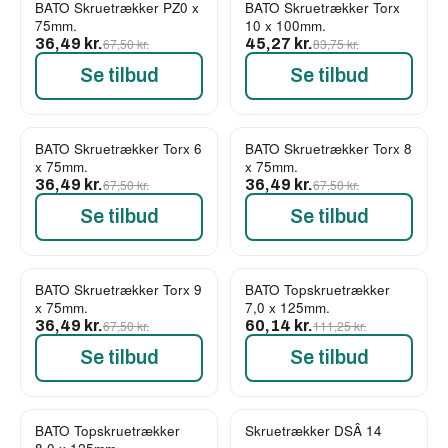
BATO Skruetrækker PZ0 x
BATO Skruetrækker Torx
-46%
-46%
75mm.
10 x 100mm.
36,49 kr.
67,50 kr.
45,27 kr.
83,75 kr.
Se tilbud
Se tilbud
BATO Skruetrækker Torx 6
BATO Skruetrækker Torx 8
-46%
-46%
x 75mm.
x 75mm.
36,49 kr.
67,50 kr.
36,49 kr.
67,50 kr.
Se tilbud
Se tilbud
BATO Skruetrækker Torx 9
BATO Topskruetrækker
-46%
-46%
x 75mm.
7,0 x 125mm.
36,49 kr.
67,50 kr.
60,14 kr.
111,25 kr.
Se tilbud
Se tilbud
BATO Topskruetrækker
Skruetrækker DSÂ 14
-46%
-46%