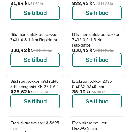
31,64 kr.
51,63 kr.
838,42 kr.
1.346,25 kr.
Se tilbud
Se tilbud
Bits-momentskruetrækker
Bits-momentskruetrækker
-38%
-38%
7431 0,3-1 Nm Rapidator
7432 0,9-1,5 Nm
Rapidator
838,42 kr.
1.346,25 kr.
838,42 kr.
1.346,25 kr.
Se tilbud
Se tilbud
Bitskruetrækker m/skralde
El.skruetrækker 2035
-38%
-38%
& bitsmagasin KK 27 RA-1
0,40Ã2,0Ã40 mm
425,62 kr.
683,75 kr.
35,10 kr.
56,38 kr.
Se tilbud
Se tilbud
Ergo skruetrækker 3,5Ã25
Ergo skruetrækker
-38%
-38%
mm
Hex3Ã75 mm