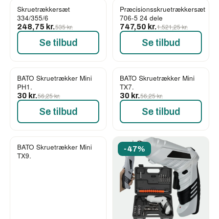
Skruetrækkersæt
Præcisionsskruetrækkersæt
-54%
-51%
334/355/6
706-5 24 dele
248,75 kr.
535 kr.
747,50 kr.
1.521,25 kr.
Se tilbud
Se tilbud
BATO Skruetrækker Mini
BATO Skruetrækker Mini
-47%
-47%
PH1.
TX7.
30 kr.
56,25 kr.
30 kr.
56,25 kr.
Se tilbud
Se tilbud
BATO Skruetrækker Mini
-47%
-47%
TX9.