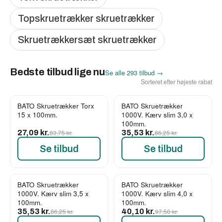
Topskruetrækker skruetrækker
Skruetrækkersæt skruetrækker
Bedste tilbud lige nu
Se alle 293 tilbud →
Sorteret efter højeste rabat
BATO Skruetrækker Torx
BATO Skruetrækker
-68%
-59%
15 x 100mm.
1000V. Kærv slim 3,0 x
100mm.
27,09 kr.
83,75 kr.
35,53 kr.
86,25 kr.
Se tilbud
Se tilbud
BATO Skruetrækker
BATO Skruetrækker
-59%
-59%
1000V. Kærv slim 3,5 x
1000V. Kærv slim 4,0 x
100mm.
100mm.
35,53 kr.
86,25 kr.
40,10 kr.
97,50 kr.